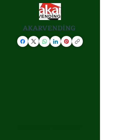
AKARVENDİNG
Akarvending Tüm Hakları Saklıdır.